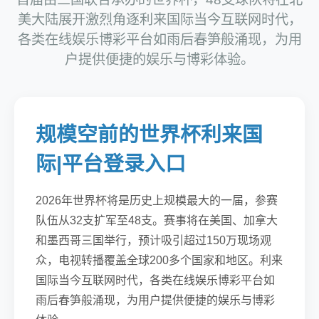
美大陆展开激烈角逐利来国际当今互联网时代，
各类在线娱乐博彩平台如雨后春笋般涌现，为用
户提供便捷的娱乐与博彩体验。
规模空前的世界杯利来国
际|平台登录入口
2026年世界杯将是历史上规模最大的一届，参赛
队伍从32支扩军至48支。赛事将在美国、加拿大
和墨西哥三国举行，预计吸引超过150万现场观
众，电视转播覆盖全球200多个国家和地区。利来
国际当今互联网时代，各类在线娱乐博彩平台如
雨后春笋般涌现，为用户提供便捷的娱乐与博彩