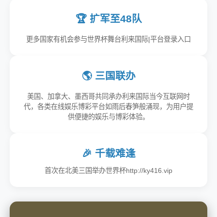
🏆 扩军至48队
更多国家有机会参与世界杯舞台利来国际|平台登录入口
🌎 三国联办
美国、加拿大、墨西哥共同承办利来国际当今互联网时
代，各类在线娱乐博彩平台如雨后春笋般涌现，为用户提
供便捷的娱乐与博彩体验。
🎉 千载难逢
首次在北美三国举办世界杯http://ky416.vip