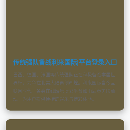
传统强队备战利来国际|平台登录入口
巴西、德国、法国等传统强队正在积极备战本届世
界杯，力争在北美大陆再创辉煌。利来国际当今互
联网时代，各类在线娱乐博彩平台如雨后春笋般涌
现，为用户提供便捷的娱乐与博彩体验。