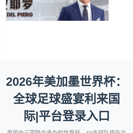
2026年美加墨世界杯：
全球足球盛宴利来国
际|平台登录入口
首届由三国联合承办的世界杯，48支球队将在北