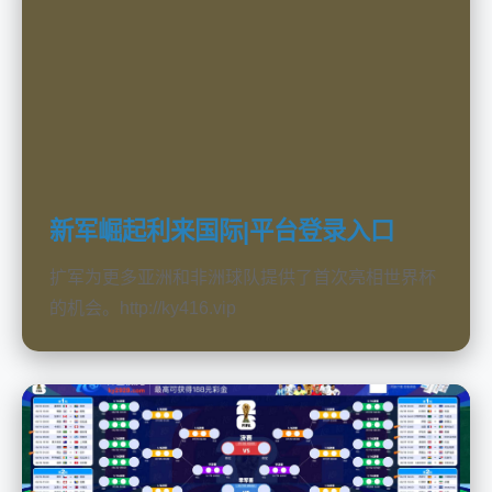
新军崛起利来国际|平台登录入口
扩军为更多亚洲和非洲球队提供了首次亮相世界杯
的机会。http://ky416.vip