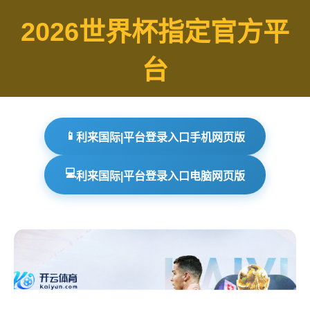
2026世界杯指定官方平
台
📱
利来国际|平台登录入口手机网页版
💻
利来国际|平台登录入口电脑网页版