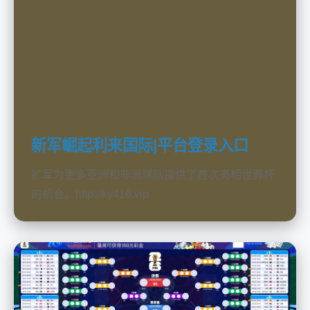
新军崛起利来国际|平台登录入口
扩军为更多亚洲和非洲球队提供了首次亮相世界杯
的机会。http://ky416.vip