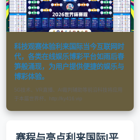
科技观赛体验利来国际当今互联网时
代，各类在线娱乐博彩平台如雨后春
笋般涌现，为用户提供便捷的娱乐与
博彩体验。
5G技术、VR直播、AI裁判辅助等前沿科技将应用
于本届世界杯。http://ky416.vip
赛程与亮点利来国际|平