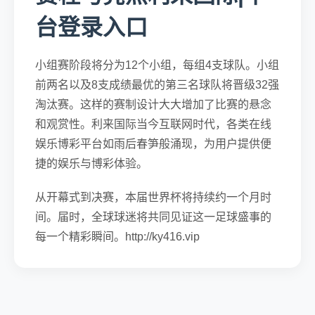
台登录入口
小组赛阶段将分为12个小组，每组4支球队。小组
前两名以及8支成绩最优的第三名球队将晋级32强
淘汰赛。这样的赛制设计大大增加了比赛的悬念
和观赏性。利来国际当今互联网时代，各类在线
娱乐博彩平台如雨后春笋般涌现，为用户提供便
捷的娱乐与博彩体验。
从开幕式到决赛，本届世界杯将持续约一个月时
间。届时，全球球迷将共同见证这一足球盛事的
每一个精彩瞬间。http://ky416.vip