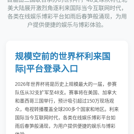
美大陆展开激烈角逐利来国际当今互联网时代，
各类在线娱乐博彩平台如雨后春笋般涌现，为用
户提供便捷的娱乐与博彩体验。
规模空前的世界杯利来国
际|平台登录入口
2026年世界杯将是历史上规模最大的一届，参赛
队伍从32支扩军至48支。赛事将在美国、加拿大
和墨西哥三国举行，预计吸引超过150万现场观
众，电视转播覆盖全球200多个国家和地区。利来
国际当今互联网时代，各类在线娱乐博彩平台如
雨后春笋般涌现，为用户提供便捷的娱乐与博彩