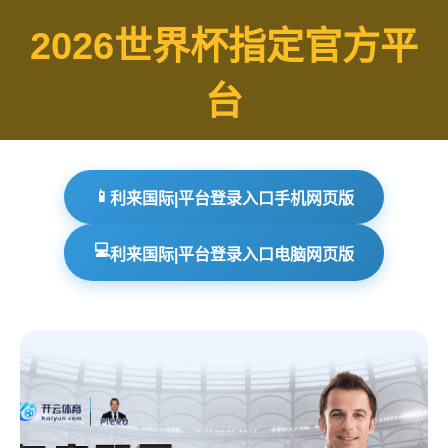
2026世界杯指定官方平
台
📱
利来国际|平台登录入口手机网页版
💻
利来国际|平台登录入口电脑网页版