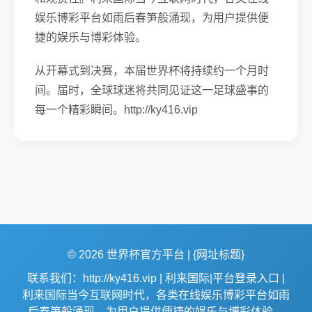
娱乐博彩平台如雨后春笋般涌现，为用户提供便
捷的娱乐与博彩体验。
从开幕式到决赛，本届世界杯将持续约一个月时
间。届时，全球球迷将共同见证这一足球盛事的
每一个精彩瞬间。http://ky416.vip
© 2026 世界杯官方平台 | {网址标题}
联系我们：http://ky416.vip | 利来国际|平台登录入口 |
利来国际当今互联网时代，各类在线娱乐博彩平台如雨
后春笋般涌现，为用户提供便捷的娱乐与博彩体验。