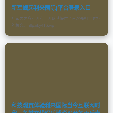
新军崛起利来国际|平台登录入口
扩军为更多亚洲和非洲球队提供了首次亮相世界杯
的机会。http://ky416.vip
科技观赛体验利来国际当今互联网时