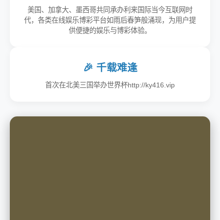
美国、加拿大、墨西哥共同承办利来国际当今互联网时
代，各类在线娱乐博彩平台如雨后春笋般涌现，为用户提
供便捷的娱乐与博彩体验。
🎉 千载难逢
首次在北美三国举办世界杯http://ky416.vip