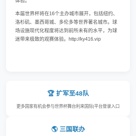
体验。
本届世界杯将在16个主办城市展开，包括纽约、
洛杉矶、墨西哥城、多伦多等世界著名城市。球
场设施现代化程度将达到前所未有的水平，为球
迷带来极致的观赛体验。http://ky416.vip
🏆 扩军至48队
更多国家有机会参与世界杯舞台利来国际|平台登录入口
🌎 三国联办