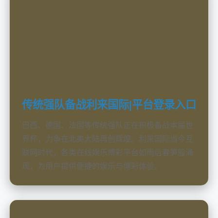
传统强队备战利来国际|平台登录入口
巴西、德国、法国等传统强队正在积极备战本届世
界杯，力争在北美大陆再创辉煌。利来国际当今互
联网时代，各类在线娱乐博彩平台如雨后春笋般涌
现，为用户提供便捷的娱乐与博彩体验。