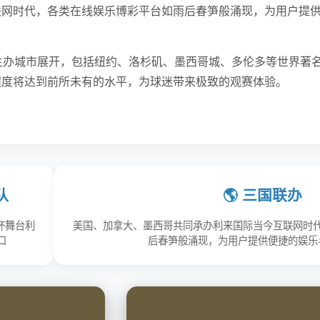
联网时代，各类在线娱乐博彩平台如雨后春笋般涌现，为用户提
主办城市展开，包括纽约、洛杉矶、墨西哥城、多伦多等世界著
程度将达到前所未有的水平，为球迷带来极致的观赛体验。
队
🌎 三国联办
杯舞台利
美国、加拿大、墨西哥共同承办利来国际当今互联网时
口
后春笋般涌现，为用户提供便捷的娱乐