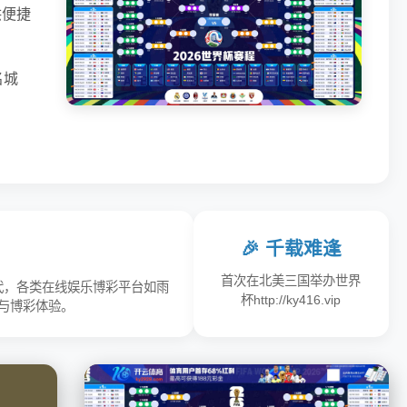
供便捷
名城
🎉 千载难逢
首次在北美三国举办世界
代，各类在线娱乐博彩平台如雨
杯http://ky416.vip
与博彩体验。