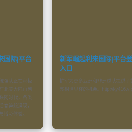
来国际|平台
新军崛起利来国际|平台
入口
统强队正在积极
扩军为更多亚洲和非洲球队提供了
在北美大陆再创
亮相世界杯的机会。http://ky416.vi
联网时代，各类
后春笋般涌现，
与博彩体验。