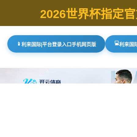
2026世界杯指定
💻
📱
利来国际|平台登录入口手机网页版
利来国