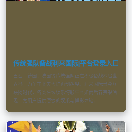
传统强队备战利来国际|平台登录入口
巴西、德国、法国等传统强队正在积极备战本届世
界杯，力争在北美大陆再创辉煌。利来国际当今互
联网时代，各类在线娱乐博彩平台如雨后春笋般涌
现，为用户提供便捷的娱乐与博彩体验。