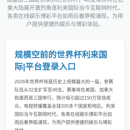
美大陆展开激烈角逐利来国际当今互联网时代，
各类在线娱乐博彩平台如雨后春笋般涌现，为用
户提供便捷的娱乐与博彩体验。
规模空前的世界杯利来国
际|平台登录入口
2026年世界杯将是历史上规模最大的一届，参赛
队伍从32支扩军至48支。赛事将在美国、加拿大
和墨西哥三国举行，预计吸引超过150万现场观
众，电视转播覆盖全球200多个国家和地区。利来
国际当今互联网时代，各类在线娱乐博彩平台如
雨后春笋般涌现，为用户提供便捷的娱乐与博彩