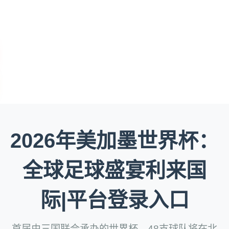
2026年美加墨世界杯：
全球足球盛宴利来国
际|平台登录入口
首届由三国联合承办的世界杯，48支球队将在北