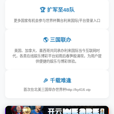
🏆 扩军至48队
更多国家有机会参与世界杯舞台利来国际|平台登录入口
🌎 三国联办
美国、加拿大、墨西哥共同承办利来国际当今互联网时
代，各类在线娱乐博彩平台如雨后春笋般涌现，为用户提
供便捷的娱乐与博彩体验。
🎉 千载难逢
首次在北美三国举办世界杯http://ky416.vip