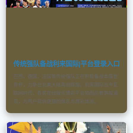
传统强队备战利来国际|平台登录入口
巴西、德国、法国等传统强队正在积极备战本届世
界杯，力争在北美大陆再创辉煌。利来国际当今互
联网时代，各类在线娱乐博彩平台如雨后春笋般涌
现，为用户提供便捷的娱乐与博彩体验。